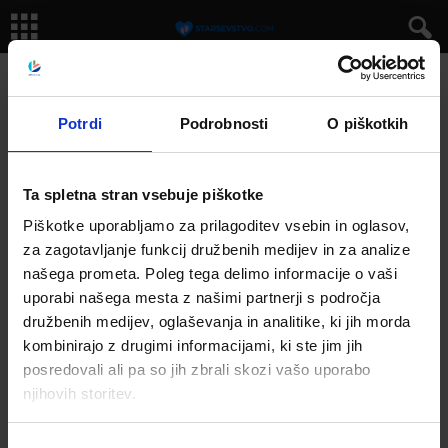
Domov
OZNAKE
Razvoj otroka
Oznaka: razvoj otroka
Potrdi
Podrobnosti
O piškotkih
Ta spletna stran vsebuje piškotke
Piškotke uporabljamo za prilagoditev vsebin in oglasov,
za zagotavljanje funkcij družbenih medijev in za analize
našega prometa. Poleg tega delimo informacije o vaši
uporabi našega mesta z našimi partnerji s področja
družbenih medijev, oglaševanja in analitike, ki jih morda
kombinirajo z drugimi informacijami, ki ste jim jih
posredovali ali pa so jih zbrali skozi vašo uporabo
Razvoj dojenčka od rojstva do prvega leta
njihovih storitev.